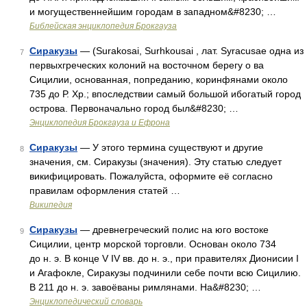
и могущественнейшим городам в западном&#8230; …
Библейская энциклопедия Брокгауза
Сиракузы
— (Surakosai, Surhkousai , лат. Syracusae одна из
7
первыхгреческих колоний на восточном берегу о ва
Сицилии, основанная, попреданию, коринфянами около
735 до Р. Хр.; впоследствии самый большой ибогатый город
острова. Первоначально город был&#8230; …
Энциклопедия Брокгауза и Ефрона
Сиракузы
— У этого термина существуют и другие
8
значения, см. Сиракузы (значения). Эту статью следует
викифицировать. Пожалуйста, оформите её согласно
правилам оформления статей …
Википедия
Сиракузы
— древнегреческий полис на юго востоке
9
Сицилии, центр морской торговли. Основан около 734
до н. э. В конце V IV вв. до н. э., при правителях Дионисии I
и Агафокле, Сиракузы подчинили себе почти всю Сицилию.
В 211 до н. э. завоёваны римлянами. На&#8230; …
Энциклопедический словарь