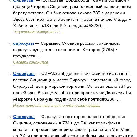
Сиракузы
— (Syracusae, Συραχόυ̃σαι). Самый большой и
3
цветущий город в Сицилии, расположенный на восточном
берегу острова. Он был основан около 735 г, дорянами.
Здесь был тираном знаменитый Гиерон в начале V в. до Р.
X. Афиняне в 413 г. до Р. X. осадили&#8230; …
Энциклопедия мифологии
сиракузы
— Cиракьюс Словарь русских синонимов.
4
сиракузы сущ., кол во синонимов: 3 • город (2765) •
государств …
Словарь синонимов
Сиракузы
— СИРАКУЗЫ, древнегреческий полис на юго–
5
востоке Сицилии (на месте Сиракуз – современный город
Сиракуза), центр морской торговли. Основан около 734 до
нашей эры. В конце 5 – 4 вв. при правителях Дионисии I и
Агафокле Сиракузы подчинили себе почти&#8230; …
Иллюстрированный энциклопедический словарь
Сиракузы
— Сиракузы, порт. город на вост. побережье
6
Сицилии, основанный в 734 г. до Р.Х. как коринфская
колония, переживший период своего расцвета в V и IV вв.
до Р.Х. и принадлежавший к самым большим, красивейшим