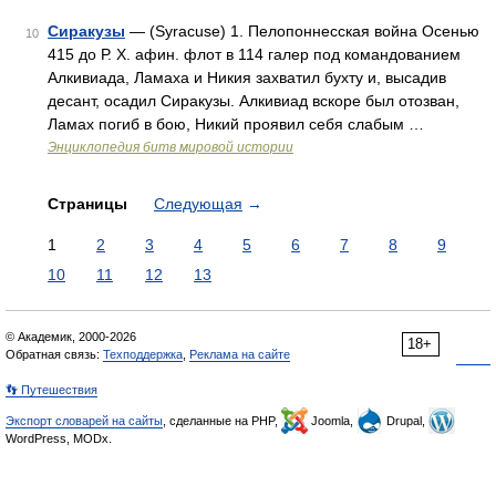
Сиракузы
— (Syracuse) 1. Пелопоннесская война Осенью
10
415 до Р. X. афин. флот в 114 галер под командованием
Алкивиада, Ламаха и Никия захватил бухту и, высадив
десант, осадил Сиракузы. Алкивиад вскоре был отозван,
Ламах погиб в бою, Никий проявил себя слабым …
Энциклопедия битв мировой истории
Страницы
Следующая
→
1
2
3
4
5
6
7
8
9
10
11
12
13
© Академик, 2000-2026
18+
Обратная связь:
Техподдержка
,
Реклама на сайте
👣 Путешествия
Экспорт словарей на сайты
, сделанные на PHP,
Joomla,
Drupal,
WordPress, MODx.